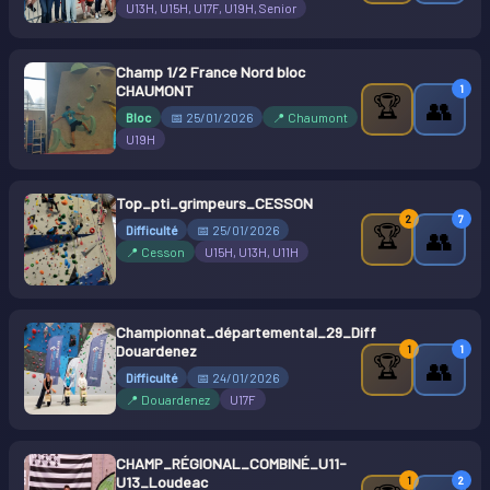
U13H, U15H, U17F, U19H, Senior
Champ 1/2 France Nord bloc
CHAUMONT
1
🏆
👥
Bloc
📅 25/01/2026
📍 Chaumont
U19H
Top_pti_grimpeurs_CESSON
2
7
🏆
Difficulté
📅 25/01/2026
👥
📍 Cesson
U15H, U13H, U11H
Championnat_départemental_29_Diff
Douardenez
1
1
🏆
👥
Difficulté
📅 24/01/2026
📍 Douardenez
U17F
CHAMP_RÉGIONAL_COMBINÉ_U11-
U13_Loudeac
1
2