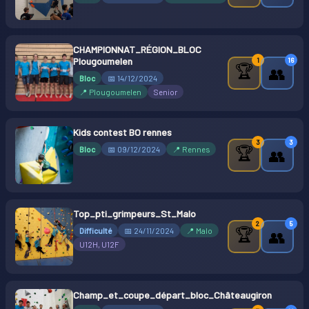
CHAMPIONNAT_RÉGION_BLOC
Plougoumelen
1
16
🏆
👥
Bloc
📅 14/12/2024
📍 Plougoumelen
Senior
Kids contest BO rennes
3
3
🏆
Bloc
📅 09/12/2024
📍 Rennes
👥
Top_pti_grimpeurs_St_Malo
2
5
🏆
Difficulté
📅 24/11/2024
📍 Malo
👥
U12H, U12F
Champ_et_coupe_départ_bloc_Châteaugiron