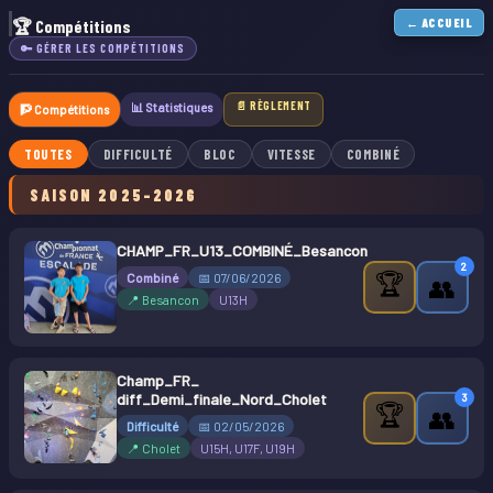
🏆 Compétitions
← ACCUEIL
🔑 GÉRER LES COMPÉTITIONS
📄 RÈGLEMENT
📊 Statistiques
🧗 Compétitions
TOUTES
DIFFICULTÉ
BLOC
VITESSE
COMBINÉ
SAISON 2025-2026
CHAMP_FR_U13_COMBINÉ_Besancon
2
🏆
Combiné
📅 07/06/2026
👥
📍 Besancon
U13H
Champ_FR_
diff_Demi_finale_Nord_Cholet
3
🏆
👥
Difficulté
📅 02/05/2026
📍 Cholet
U15H, U17F, U19H