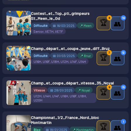
Contest_et_Top_pti_grimpeurs
St_Meen_le_Gd
8
19
🏆
👥
Difficulté
📅 16/03/2025
📍 Meen
Senior, VETH, VETF
Champ_départ_et_coupe_jeune_diff_Bruz
7
12
🏆
Difficulté
📅 01/03/2025
📍 Bruz
👥
U16H, U16F, U18H, U12H, U14F, U14H
Champ_et_coupe_départ_vitesse_35_Noyal
9
15
🏆
Vitesse
📅 28/01/2025
📍 Noyal
👥
U12H, U14H, U14F, U16H, U16F, U18H,
U20H
Championnat_1/2_France_Nord_bloc
1
Montmartin
🏆
👥
Bloc
📅 18/01/2025
📍 Montmartin