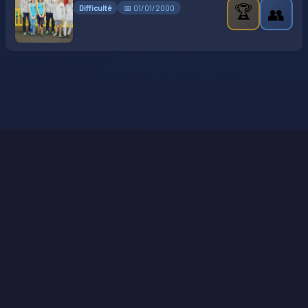
🏆
Difficulté
📅 01/01/2000
👥