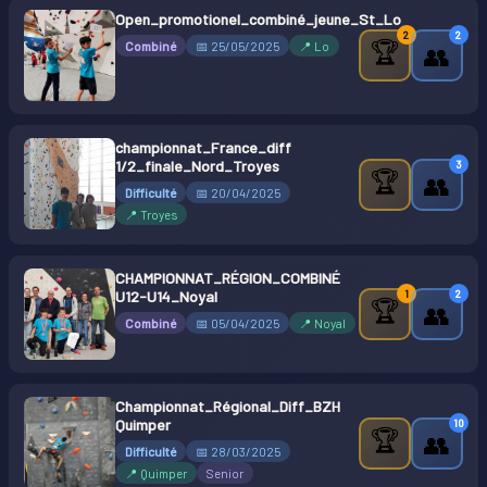
Open_promotionel_combiné_jeune_St_Lo
2
2
🏆
Combiné
📅 25/05/2025
📍 Lo
👥
championnat_France_diff
1/2_finale_Nord_Troyes
3
🏆
👥
Difficulté
📅 20/04/2025
📍 Troyes
CHAMPIONNAT_RÉGION_COMBINÉ
1
2
U12-U14_Noyal
🏆
👥
Combiné
📅 05/04/2025
📍 Noyal
Championnat_Régional_Diff_BZH
Quimper
10
🏆
👥
Difficulté
📅 28/03/2025
📍 Quimper
Senior