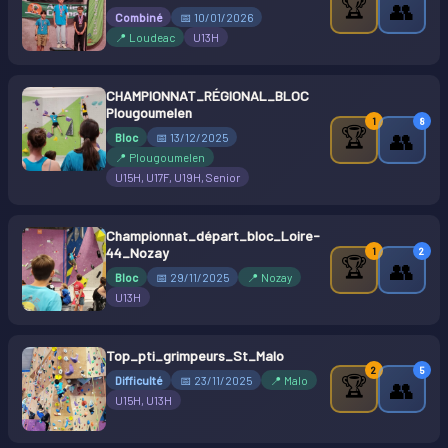
🏆
👥
Combiné
📅 10/01/2026
📍 Loudeac
U13H
CHAMPIONNAT_RÉGIONAL_BLOC
Plougoumelen
1
8
🏆
👥
Bloc
📅 13/12/2025
📍 Plougoumelen
U15H, U17F, U19H, Senior
Championnat_départ_bloc_Loire-
44_Nozay
1
2
🏆
👥
Bloc
📅 29/11/2025
📍 Nozay
U13H
Top_pti_grimpeurs_St_Malo
2
5
🏆
Difficulté
📅 23/11/2025
📍 Malo
👥
U15H, U13H