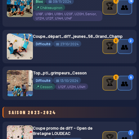
Bloc
📅 09/11/2024
7
19
🏆
👥
📍 Châteaugiron
U16F, U16H, U18H, U20F, U20H, Senior,
U12H, U12F, U14H, U14F
Coupe_départ_diff_jeunes_56_Grand_Champ
2
2
🏆
Difficulté
📅 27/10/2024
👥
Top_pti_grimpeurs_Cesson
2
8
🏆
Difficulté
📅 13/10/2024
👥
📍 Cesson
U12F, U12H, U14H
SAISON 2023-2024
Coupe promo de diff - Open de
Bretagne LOUDEAC
2
🏆
👥