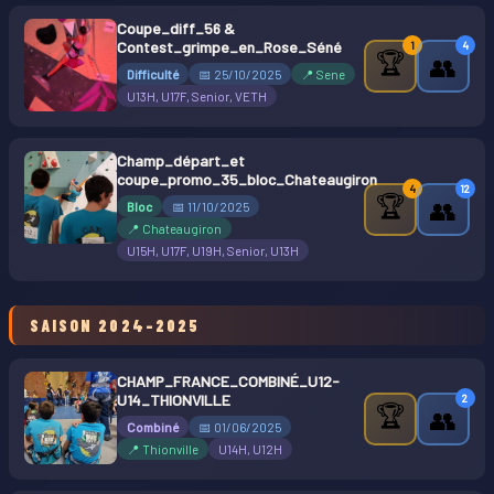
Coupe_diff_56 &
Contest_grimpe_en_Rose_Séné
1
4
🏆
👥
Difficulté
📅 25/10/2025
📍 Sene
U13H, U17F, Senior, VETH
Champ_départ_et
coupe_promo_35_bloc_Chateaugiron
4
12
🏆
👥
Bloc
📅 11/10/2025
📍 Chateaugiron
U15H, U17F, U19H, Senior, U13H
SAISON 2024-2025
CHAMP_FRANCE_COMBINÉ_U12-
U14_THIONVILLE
2
🏆
👥
Combiné
📅 01/06/2025
📍 Thionville
U14H, U12H