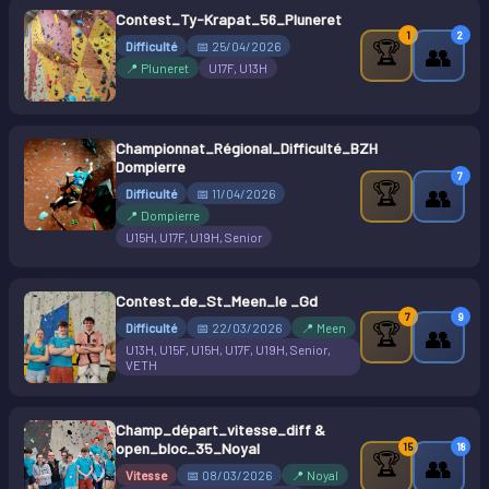
Contest_Ty-Krapat_56_Pluneret
1
2
🏆
Difficulté
📅 25/04/2026
👥
📍 Pluneret
U17F, U13H
Championnat_Régional_Difficulté_BZH
Dompierre
7
🏆
👥
Difficulté
📅 11/04/2026
📍 Dompierre
U15H, U17F, U19H, Senior
Contest_de_St_Meen_le _Gd
7
9
🏆
Difficulté
📅 22/03/2026
📍 Meen
👥
U13H, U15F, U15H, U17F, U19H, Senior,
VETH
Champ_départ_vitesse_diff &
open_bloc_35_Noyal
15
18
🏆
👥
Vitesse
📅 08/03/2026
📍 Noyal