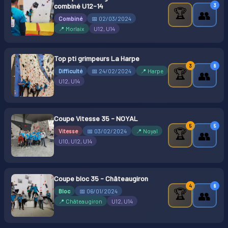
combiné U12-14
3
🏆
👥
Combiné
📅 02/03/2024
📍 Morlaix
U12, U14
Top pti grimpeurs La Harpe
3
8
🏆
Difficulté
📅 24/02/2024
📍 Harpe
👥
U12, U14
Coupe Vitesse 35 - NOYAL
5
5
🏆
Vitesse
📅 03/02/2024
📍 Noyal
👥
U10, U12, U14
Coupe bloc 35 - Châteaugiron
4
8
🏆
Bloc
📅 06/01/2024
👥
📍 Châteaugiron
U12, U14