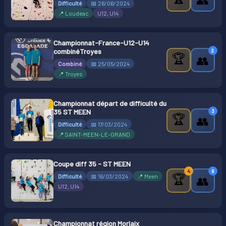
Difficulté
📅 26/06/2024
📍 Loudeac
U12, U14
Championnat-France-U12-U14
combinéTroyes
2
🏆
👥
Combiné
📅 25/05/2024
📍 Troyes
Championnat départ de difficulté du
35 ST MEEN
3
🏆
👥
Difficulté
📅 17/03/2024
📍 SAINT-MEEN-LE-GRAND
Coupe diff 35 - ST MEEN
4
6
🏆
Difficulté
📅 16/03/2024
📍 Meen
👥
U12, U14
Championnat région Morlaix