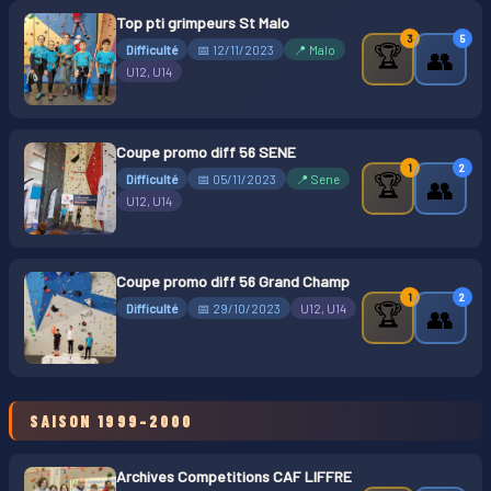
Top pti grimpeurs St Malo
3
5
🏆
Difficulté
📅 12/11/2023
📍 Malo
👥
U12, U14
Coupe promo diff 56 SENE
1
2
🏆
Difficulté
📅 05/11/2023
📍 Sene
👥
U12, U14
Coupe promo diff 56 Grand Champ
1
2
🏆
Difficulté
📅 29/10/2023
U12, U14
👥
SAISON 1999-2000
Archives Competitions CAF LIFFRE