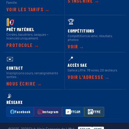
S'INSCRIRE →
Famille.
VOIR LES TARIFS →
🏆
PRÊT MATÉRIEL
COMPÉTITIONS
Cordes, baudriers, casques —
Compétitions à venir, résultats,
licenciés uniquement.
photos
PROTOCOLE →
VOIR →
📍
✉️
ACCÈS SAE
CONTACT
Salle à Liffré. 78 voies, 20 secteurs.
Inscriptions cours, renseignements
VOIR L'ADRESSE →
sorties…
NOUS ÉCRIRE →
📡
RÉSEAUX
Facebook
Instagram
FFCAM
FFME